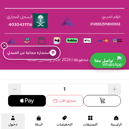
السجل التجاري
الرقم الضريبي
4030431116
310555259800003
×
💬
استشارة مجانية من الصيدلي
الحقوق محفوظة | 2026
افكار ومخازن العناية
تواصل معنا
اشتري الآن
الرئيسية
التصنيفات
التخفيضات
السلة
دخول