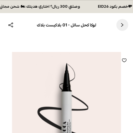
وصلتي 300 ريال؟ اختاري هديتك :🏍 شحن مجاني بكود N28 أو 💸خصم بكود EID26
لوكا كحل سائل - 01 بلاكيست بلاك