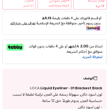
تم شراءه
رقم الموديل
الوزن
0.1 كجم
19
مرة
6287014571403
الوصف
LOCA
Liquid Eyeliner - 01 Blackest Black
لون اسود داكن, سهولة رسمه على العين, تركيبة لطيفة لا تسبب
حساسية العين, يدوم طويلاً حتى 12 ساعة
- لون اسود داكن