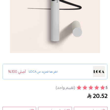
أصلي 100%
انقر هنا للمزيد من
LOCA
5
لوكا كحل سائل - 01 بلاكيست بلاك
(تقييم واحد)
20.52