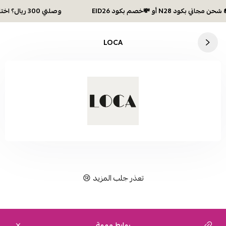
وصلتي 300 ريال؟ اختاري هديتك :🏍 شحن مجاني بكود N28 أو 💸خصم بكود EID26
LOCA
تعذر جلب المزيد 😢
روابط مهمة