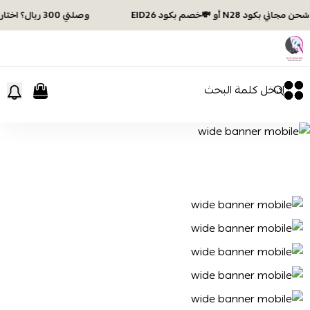
وصلتي 300 ريال؟ اختاري هديتك :🏍 شحن مجاني بكود N28 أو 💸خصم بكود EID26
افكار ومخازن العناية
0
0