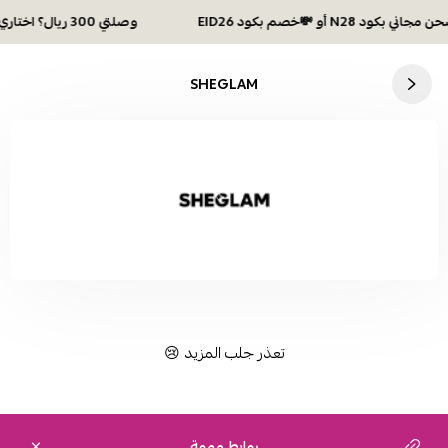
وصلتي 300 ريال؟ اختاري هديتك :🏍 شحن مجاني بكود N28 أو 💸خصم بكود EID26
SHEGLAM
تعذر جلب المزيد 😢
روابط مهمة