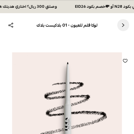
وصلتي 300 ريال؟ اختاري هديتك :🏍 شحن مجاني بكود N28 أو 💸خصم بكود EID26
لوكا قلم للعيون - 01 بلاكيست بلاك