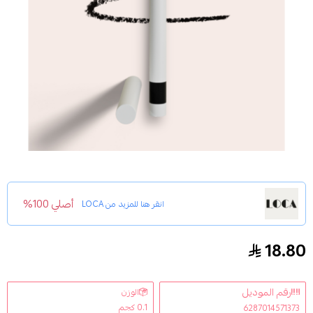
أصلي 100%
انقر هنا للمزيد من
LOCA
18.80
لوكا قلم للعيون - 01 بلاكيست بلاك
رقم الموديل
الوزن
0.1 كجم
6287014571373