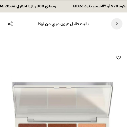
وصلتي 300 ريال؟ اختاري هديتك :🏍 شحن مجاني بكود N28 أو 💸خصم بكود EID26
باليت ظلال عيون ميني من لوكا