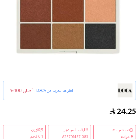
أصلي 100%
انقر هنا للمزيد من
LOCA
24.25
باليت ظلال عيون ميني من لوكا
تم شراءه
رقم الموديل
الوزن
0.1 كجم
9
مرات
6287014571083