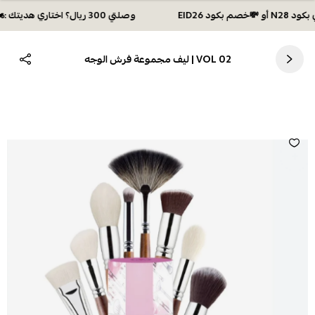
وصلتي 300 ريال؟ اختاري هديتك :🏍 شحن مجاني بكود N28 أو 💸خصم بكود EID26
VOL 02 | ليف مجموعة فرش الوجه