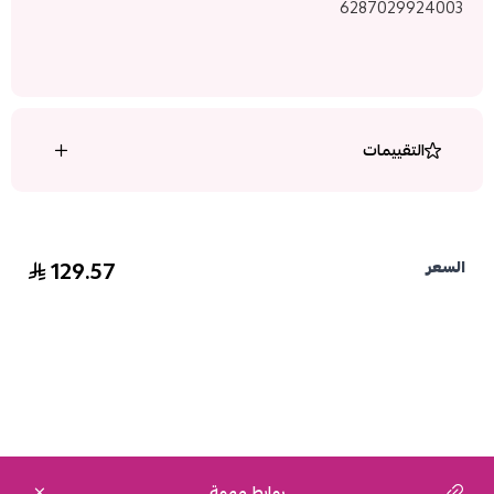
6287029924003
التقييمات
129.57
السعر
روابط مهمة