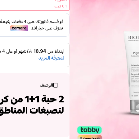
0.1 كجم
الوصف
2 حبة 1+
لتصبغات المناطق ا