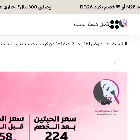
وصلتي 300 ريال؟ اختاري هديتك :🏍 شحن مجاني بكود N28 أو 💸خصم بكود EID26
افكار ومخازن العناية
0
0
الرئيسية
عروض 1+1
2 حبة 1+1 من كريم بيجمينت بيو سينستيف لتصبغات المناطق الحساسة من بيوديرما - 75مل