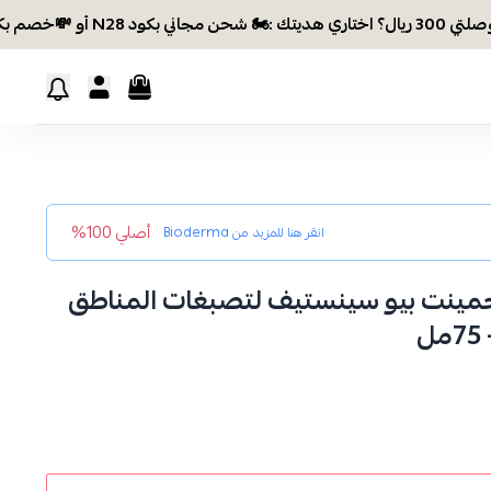
د N28 أو 💸خصم بكود EID26
أصلي 100%
انقر هنا للمزيد من
Bioderma
كريم بيجمينت بيو سينستيف لتصبغات المناطق
ل