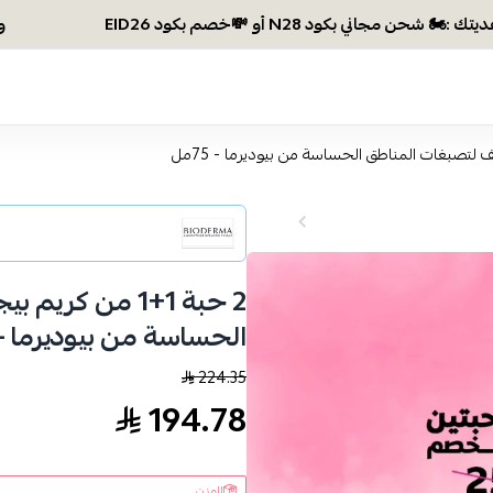
وصلتي 300 ريال؟ اختاري هديتك :🏍 شحن مجاني بكو
2 حبة 1+1 من 
الحساسة من بيوديرما - 75م
224.35
194.78
الوزن