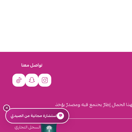
تواصل معنا
لهذا الجمال إطارٌ يجتمع فيه ومصدرٌ يؤخذ
×
💬
استشارة مجانية من الصيدلي
السجل التجاري