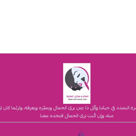
لتمدد في حياتنا وكُل ذا عين يرى الجمال ويميّزه ويعرفه، ولربّما كان 
منه، وإن كُنت ترى الجمال فتجده معنا