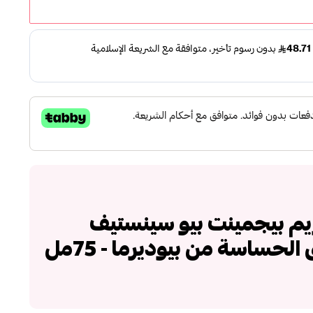
1 من كريم بيجمينت بيو سينستيف
لحساسة من بيوديرما - 75مل