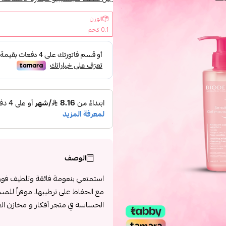
الوزن
0.1 كجم
الوصف
استمتعي بنعومة فائقة وتلطيف فو
مع الحفاظ على ترطيبها، موفراً للمس
الحساسة في متجر أفكار و مخازن العن