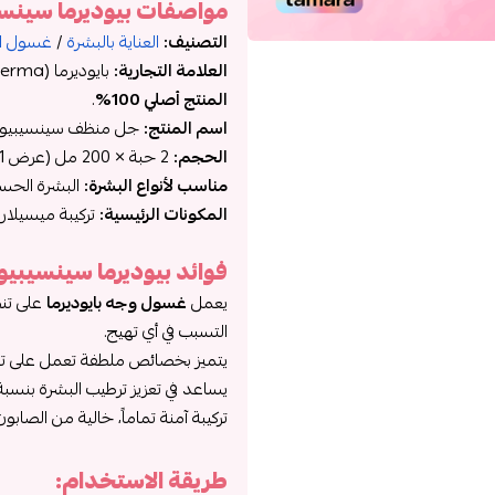
مواصفات بيوديرما سينسيبيو 
التصنيف:
العناية بالبشرة
/
غسول ال
العلامة التجارية:
بايوديرما (Bioderma).
المنتج أصلي 100%
.
اسم المنتج:
جل منظف سينسيبيو (Sensibio Gel Moussant
الحجم:
2 حبة × 200 مل (عرض 1+1).
مناسب لأنواع البشرة:
البشرة الحسا
المكونات الرئيسية:
تركيبة ميسيلار
فوائد بيوديرما سينسيبيو جل 2
يعمل
غسول وجه بايوديرما
على تنظ
التسبب في أي تهيج.
يتميز بخصائص ملطفة تعمل على تهدئة
يساعد في تعزيز ترطيب البشرة بنسبة تصل إلى 77%، مما يتركها ناعمة ومر
تركيبة آمنة تماماً، خالية من الصابو
طريقة الاستخدام: