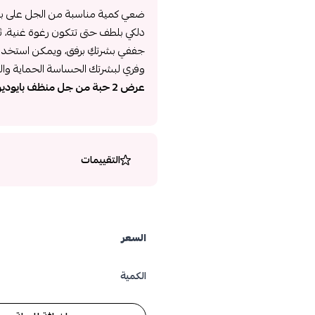
ضعي كمية مناسبة من الجل على بش
دلكي بلطف حتى تتكون رغوة غنية، ث
جففي بشرتكِ برفق، ويمكن استخدامه
وفري لبشرتك الحساسة الحماية والن
عرض 2 حبة من جل منظف بايوديرما سينسيبيو مباشرة من المتجر
التقييمات
السعر
الكمية