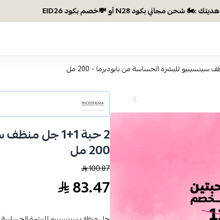
وصلتي 300 ريال؟ اختاري هديتك :🏍 شحن مجاني 
2 حبة 1+1 جل م
200 مل
100.87
83.47
جل منظف سينسيبيو للبشرة الحساسة ,