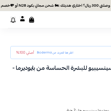
بكود N28 أو 💸خصم بكود EID26
أصلي 100%
انقر هنا للمزيد من
Bioderma
نظف سينسيبيو للبشرة الحساسة من بايوديرما -
بيوديرما سينسيبيو جل 2 حبة ,