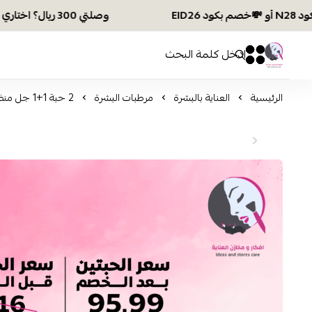
وصلتي 300 ريال؟ اختاري هديتك :🏍 شحن مجاني بكود N28 أو 💸خصم بكود EID26
افكار ومخازن العناية
0
0
الرئيسية
العناية بالبشرة
مرطبات البشرة
2 حبة 1+1 جل منظف سينسيبيو للبشرة الحساسة من بايوديرما - 200 مل