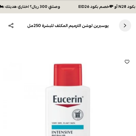
وصلتي 300 ريال؟ اختاري هديتك :🏍 شحن مجاني بكود N28 أو 💸خصم بكود EID26
يوسيرين لوشن الترميم المكثف للبشرة 250مل