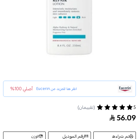
أصلي 100%
انقر هنا للمزيد من
Eucerin
5
(تقييمان)
يوسيرين لوشن الترميم المكثف للبشرة 250مل
56.09
تم شراءه
رقم الموديل
الوزن