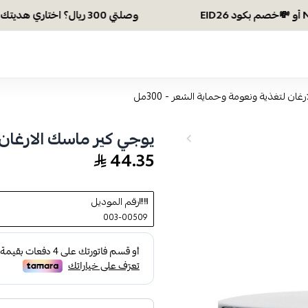
وصلتي 300 ريال؟ اختاري هديتك :🏍 شحن مجاني بكود N28 أو 💸خصم بكود EID26
ان لتغذية ونعومة وحماية الشعر - 300مل
يوجي كير ماسك الارغان لت
44.35
رقم الموديل
003-00509