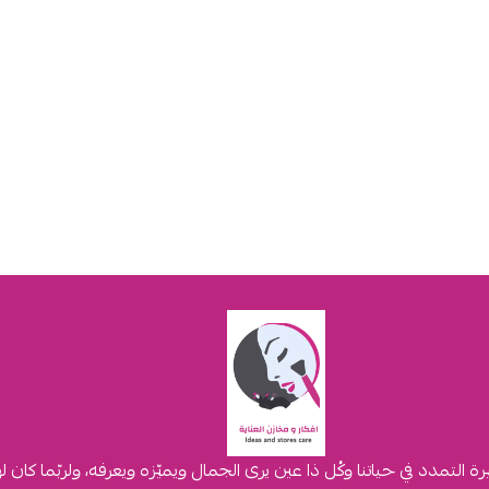
لتمدد في حياتنا وكُل ذا عين يرى الجمال ويميّزه ويعرفه، ولربّما كان 