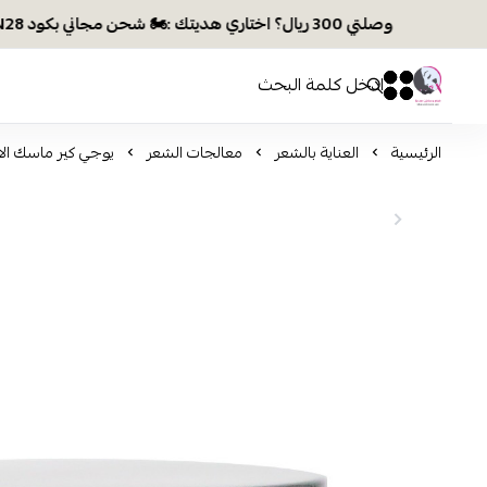
وصلتي 300 ريال؟ اختاري هديتك :🏍 شحن مجاني بكود N28 أو 💸خصم بكود EID26
افكار ومخازن العناية
0
0
الرئيسية
العناية بالشعر
معالجات الشعر
يوجي كير ماسك الارغ