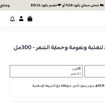
وصلتي 300 ريال؟ اختاري هديتك :🏍 شحن مجاني بكود N28 أو 💸خصم بكود EID26
غذية ونعومة وحماية الشعر - 300مل
الوزن
0.1 كجم