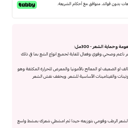
 وحماية الشعر - 300مل:
عر ناعم وصحي وقوي وفعال للغاية لجميع انواع الشع بما في ذلك
ف او الضعيف او المعالج بالأمونيا والمعرض للحرارة المكثفة وهو
 الارغان و بفيتامين E والبروتينات والفيتامينات الأساسية للشعر. ويخفف نفش الشعر
الشعر الرطب وقومي بتوزيعه جيدا ثم امشطي شعرك بمشط واسع