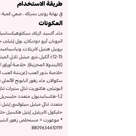
طريقة الاستخدام
في نهاية روتين بشرتك ، ضعي كمية 
المكونات
ماء, أكسيد الزنك, سيكلوهيكساسيلوك
بروبيل هبتيل كابريلات, ونياسيناميد,
c12-15 ألكيل بنزو, ميثيل ثلاثي
(كاليندولا المخزنية), خلاصة أوراق ا
سكوالان, ماء زهور البابونج الألماني
البوتيلين, هكتوريت ثنائي ستيرات ثنا
متعدد ثنائي ميثيل سيلوكسي إيثيل ث
جليكول كابريليل, إيثيل هكسيل جل
* موغورت = مستخلص زهور الشيح
8809634610119