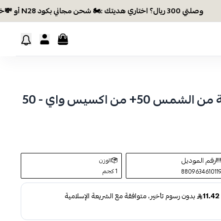
وصلتي 300 ريال؟ اختاري هديتك :🏍 شحن مجاني بكود N28 أو 💸خصم بكود EID26
واقي شمس عامل حماية من الشمس 50+ من اكسيس واي - 50
رقم الموديل
الوزن
1 كجم
880963461011