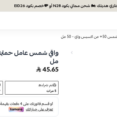
ي - 50 مل
مل
45.65
تم شراءه
5
مرات
9