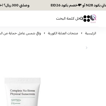
وصلتي 300 ريال؟ اختاري هديتك :🏍 شحن مجاني بكود N28 أو 💸خصم بكود EID26
افكار ومخازن العناية
0
0
الرئيسية
منتجات العناية الكورية
واقي شمس عامل حماية من الشمس 50+ من اكسيس وا