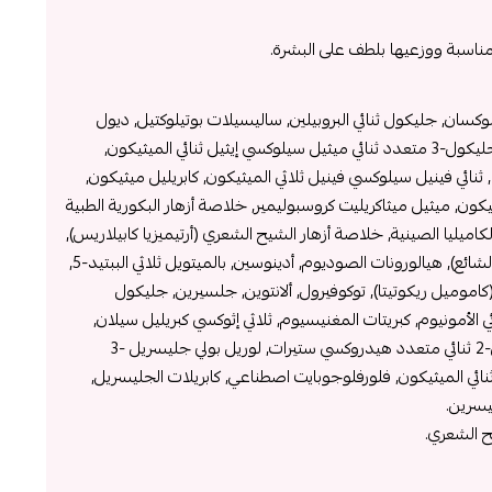
مناسبة ووزعيها بلطف على البشرة.
سان, جليكول ثنائي البروبيلين, ساليسيلات بوتيلوكتيل, ديول
البروبان, أيزو دوديكان, بولي إيثيلين جليكول-3 متعدد ثنائي ميثيل سيلوكسي إيثيل ثنائي الميثيكون,
 ثنائي فينيل سيلوكسي فينيل ثلاثي الميثيكون, كابريليل ميثيكون,
 الميثيكون, ميثيل ميثاكريليت كروسبوليمير, خلاصة أزهار البكورية الطبية
لكاميليا الصينية, خلاصة أزهار الشيح الشعري (أرتيميزيا كابيلاريس),
خلاصة بذور العنب (عريشة العنب الشائع), هيالورونات الصوديوم, أدينوسين, بالميتويل ثلاثي الببتيد-5,
 (كاموميل ريكوتيتا), توكوفيرول, ألانتوين, جلسيرين, جليكول
ئي الأمونيوم, كبريتات المغنيسيوم, ثلاثي إثوكسي كبريليل سيلان,
1,2-هكسانيديول, متعدد جليسريل-2 ثنائي متعدد هيدروكسي ستيرات, لوريل بولي جليسريل -3
نائي الميثيكون, فلورفلوجوبايت اصطناعي, كابريلات الجليسريل,
يسرين.
 الشعري.