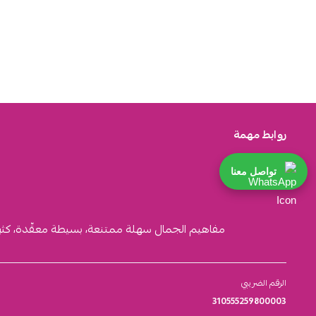
روابط مهمة
تواصل معنا
مفاهيم الجمال سهلة ممتنعة، بسيطة معقّدة، كثيرة ا
الرقم الضريبي
310555259800003