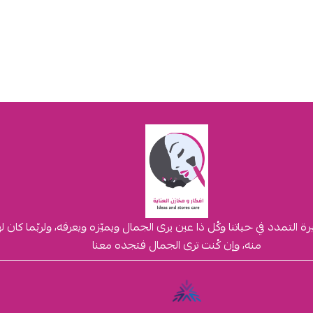
لتمدد في حياتنا وكُل ذا عين يرى الجمال ويميّزه ويعرفه، ولربّما كان 
منه، وإن كُنت ترى الجمال فتجده معنا