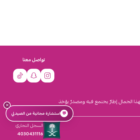
تواصل معنا
لهذا الجمال إطارٌ يجتمع فيه ومصدرٌ يؤخذ
×
💬
استشارة مجانية من الصيدلي
السجل التجاري
4030431116