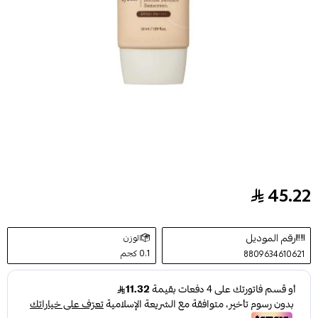
45.22
واقي شمس المزدوج من اكسيس واي - 50 مل
رقم الموديل
الوزن
0.1 كجم
8809634610621