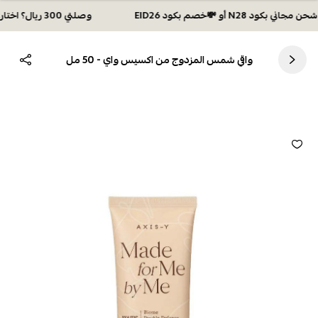
وصلتي 300 ريال؟ اختاري هديتك :🏍 شحن مجاني بكود N28 أو 💸خصم بكود EID26
واقي شمس المزدوج من اكسيس واي - 50 مل