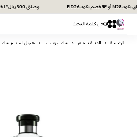
وصلتي 300 ريال؟ اختاري هديتك :🏍 شحن مجاني بكود N28 أو 💸خصم بكود EID26
افكار ومخازن العناية
0
0
الرئيسية
العناية بالشعر
شامبو وبلسم
هيربل اسينسز شامبو بما