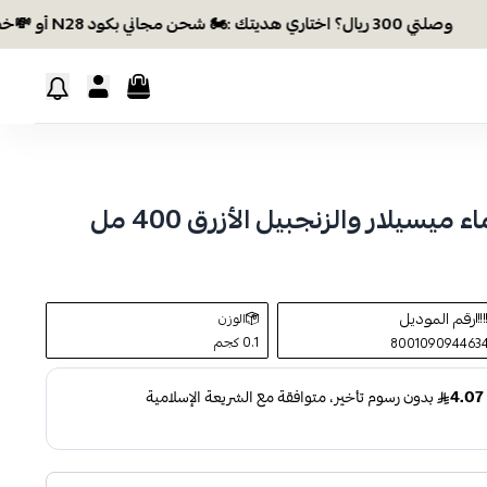
وصلتي 300 ريال؟ اختاري هديتك :🏍 شحن مجاني بكود N28 أو 💸خصم بكود EID26
يسيلار والزنجبيل الأزرق 400 مل
رقم الموديل
الوزن
0.1 كجم
800109094463