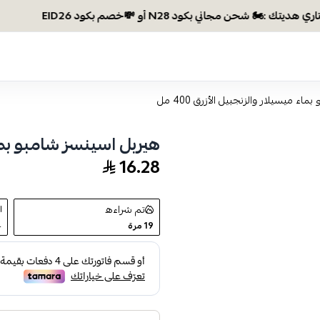
ء ميسيلار والزنجبيل الأزرق 400 مل
هيربل اسينسز شامبو بماء م
16.28
تم شراءه
19
مرة
4