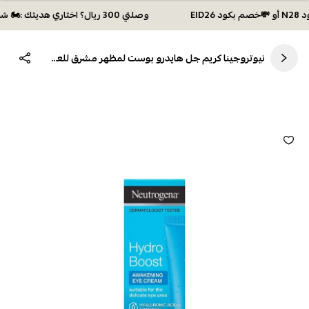
وصلتي 300 ريال؟ اختاري هديتك :🏍 شحن مجاني بكود N28 أو 💸خصم بكود EID26
نيوتروجينا كريم جل هايدرو بوست لمظهر مشرق للعين - 15 مل