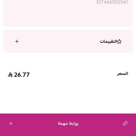
3574661352541
التقييمات
26.77
السعر
روابط مهمة