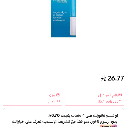
26.77
نيوتروجينا كريم جل هايدرو بوست لمظهر مشرق للعين - 15 
رقم الموديل
الوزن
0.1 كجم
3574661352541