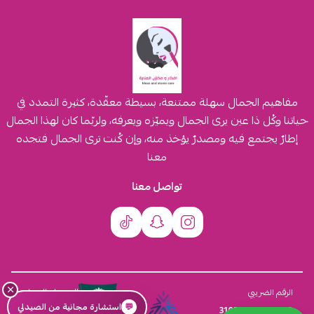
مفاهيم الجمال سهلة ممتنعة، بسيطة معقّدة، كثيرة التمدد في
حياتنا وكُل ذا عين يرى الجمال ويميّزه ويعرفه، ولربّما كان لهذا الجمال
إطارٌ يجتمع فيه ومصدرٌ يؤخذ منه، وإن كُنت ترى الجمال فتجده
معنا
تواصل معنا
×
السجل التجاري
الرقم الضريبي
💬
استشارة مجانية من الصيدلي
4030431116
310555259800003