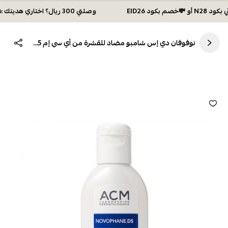
وصلتي 300 ريال؟ اختاري هديتك :🏍 شحن مجاني بكود N28 أو 💸خصم بكود EID26
نوفوفان دي إس شامبو مضاد للقشرة من أي سي إم 125 مل