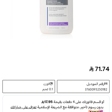
71.74
نوفوفان دي إس شامبو مضاد للقشرة من أي سي إم 125 مل
رقم الموديل
الوزن
0.1 كجم
3760095250182