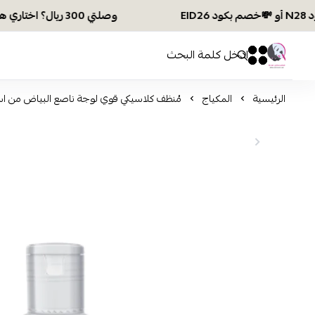
وصلتي 300 ريال؟ اختاري هديتك :🏍 شحن مجاني بكود N28 أو 💸خصم بكود EID26
افكار ومخازن العناية
0
0
الرئيسية
المكياج
مُنظف كلاسيكي قوي لوجة ناصع البياض من اسكنول