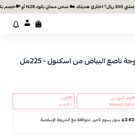
 أو 💸خصم بكود EID26
 ناصع البياض من اسكنول - 225مل
رقم الموديل
الوزن
0.1 كجم
888646703805