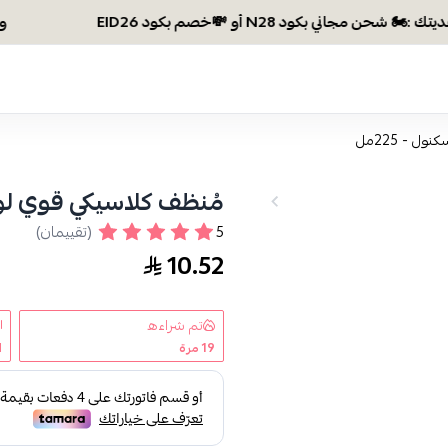
وصلتي 300 ريال؟ اختاري هديتك :🏍 شحن مجاني بكود N28
 - 225مل
مُنظف كلاسيكي قوي لوجة
5
(تقييمان)
10.52
تم شراءه
19
مرة
1