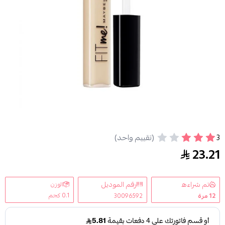
3
(تقييم واحد)
ميبلين نيويورك خافي عيوب البشرة فيت مي 15 فير
23.21
تم شراءه
رقم الموديل
الوزن
0.1 كجم
12
مرة
30096592