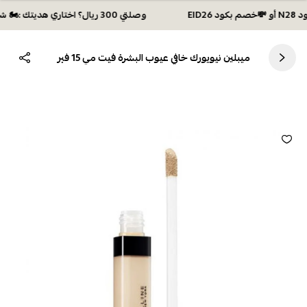
وصلتي 300 ريال؟ اختاري هديتك :🏍 شحن مجاني بكود N28 أو 💸خصم بكود EID26
ميبلين نيويورك خافي عيوب البشرة فيت مي 15 فير