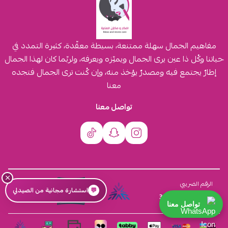
مفاهيم الجمال سهلة ممتنعة، بسيطة معقّدة، كثيرة التمدد في
حياتنا وكُل ذا عين يرى الجمال ويميّزه ويعرفه، ولربّما كان لهذا الجمال
إطارٌ يجتمع فيه ومصدرٌ يؤخذ منه، وإن كُنت ترى الجمال فتجده
معنا
تواصل معنا
×
السجل التجاري
الرقم الضريبي
💬
استشارة مجانية من الصيدلي
4030431116
310555259800003
تواصل معنا