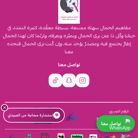
مفاهيم الجمال سهلة ممتنعة، بسيطة معقّدة، كثيرة التمدد في
حياتنا وكُل ذا عين يرى الجمال ويميّزه ويعرفه، ولربّما كان لهذا الجمال
إطارٌ يجتمع فيه ومصدرٌ يؤخذ منه، وإن كُنت ترى الجمال فتجده
معنا
تواصل معنا
×
السجل التجاري
الرقم الضريبي
💬
استشارة مجانية من الصيدلي
4030431116
310555259800003
تواصل معنا