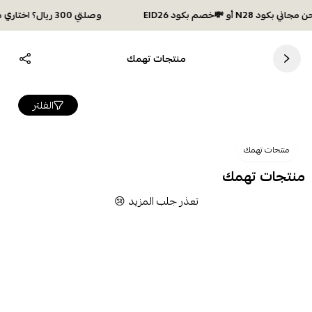
وصلتي 300 ريال؟ اختاري هديتك :🏍 شحن مجاني بكود N28 أو 💸خصم بكود EID26
منتجات تهمك
الفلتر
منتجات تهمك
منتجات تهمك
تعذر جلب المزيد 😢