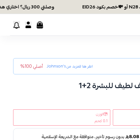
وصلتي 300 ريال؟ اختاري هديتك :🏍 شحن مجاني بكود N28 أو 💸خصم بكود EID26
أصلي 100%
انقر هنا للمزيد من
Johnson's
طيف للبشرة 2+1
الوزن
0.1 كجم