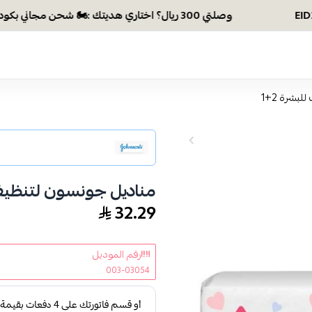
وصلتي 300 ريال؟ اختاري هديتك :🏍 شحن مجاني بكود N28 أو 💸خصم بكود EID26
بشرة 2+1
مناديل جونسون لتنظيف ل
32.29
رقم الموديل
003-03054