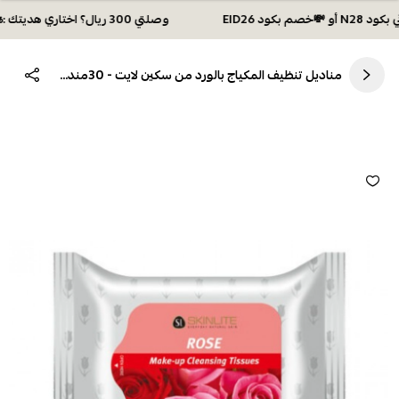
وصلتي 300 ريال؟ اختاري هديتك :🏍 شحن مجاني بكود N28 أو 💸خصم بكود EID26
مناديل تنظيف المكياج بالورد من سكين لايت - 30منديل