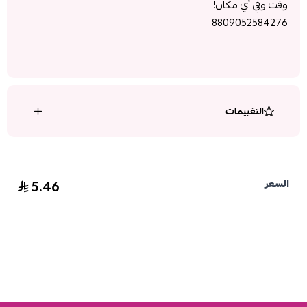
وقت وفي أي مكان!
8809052584276
التقييمات
5.46
السعر