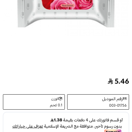
5.46
مناديل تنظيف المكياج بالورد من سكين لايت - 30منديل
رقم الموديل
الوزن
0.1 كجم
003-01756