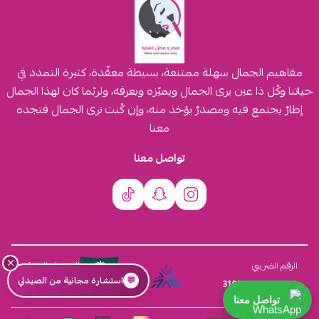
مفاهيم الجمال سهلة ممتنعة، بسيطة معقّدة، كثيرة التمدد في
حياتنا وكُل ذا عين يرى الجمال ويميّزه ويعرفه، ولربّما كان لهذا الجمال
إطارٌ يجتمع فيه ومصدرٌ يؤخذ منه، وإن كُنت ترى الجمال فتجده
معنا
تواصل معنا
×
السجل التجاري
الرقم الضريبي
💬
استشارة مجانية من الصيدلي
4030431116
310555259800003
تواصل معنا