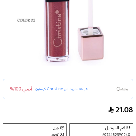
أصلي 100%
انقر هنا للمزيد من
Christine كرستين
21.08
ملمع ومكبر الشفاة لامع درجة 02 - كرستين
رقم الموديل
الوزن
0.1 كجم
6974482590240