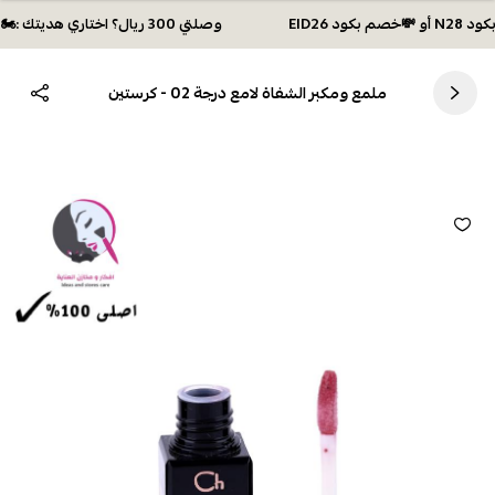
وصلتي 300 ريال؟ اختاري هديتك :🏍 شحن مجاني بكود N28 أو 💸خصم بكود EID26
ملمع ومكبر الشفاة لامع درجة 02 - كرستين