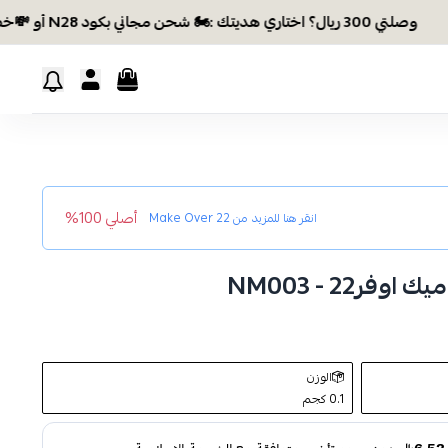
وصلتي 300 ريال؟ اختاري هديتك :🏍 شحن مجاني بكود N28 أو 💸خصم بكود EID26
أصلي 100%
انقر هنا للمزيد من
Make Over 22
22 - NM003
الوزن
0.1 كجم