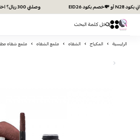
وصلتي 300 ريال؟ اختاري هديتك :🏍 شحن مجاني بكود N28 أو 💸خصم بكود EID26
افكار ومخازن العناية
0
0
الرئيسية
المكياج
الشفاه
ملمع الشفاه
ملمع شفاه مطفي من 