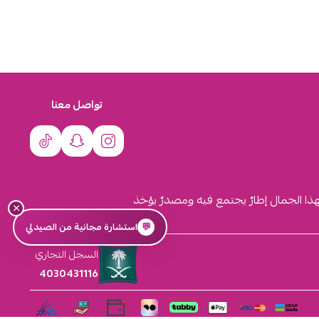
تواصل معنا
لهذا الجمال إطارٌ يجتمع فيه ومصدرٌ يؤخذ
×
💬
استشارة مجانية من الصيدلي
السجل التجاري
4030431116