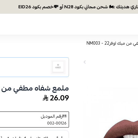
ميك اوفر22 - NM003
ملمع شفاه مطفي من ميك اوفر
26.09
رقم الموديل
002-00126