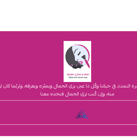
لتمدد في حياتنا وكُل ذا عين يرى الجمال ويميّزه ويعرفه، ولربّما كان 
منه، وإن كُنت ترى الجمال فتجده معنا