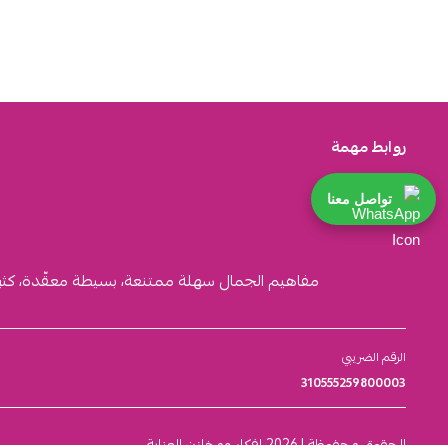
روابط مهمة
تواصل معنا
مفاهيم الجمال سهلة ممتنعة، بسيطة معقّدة، كثيرة ا
الرقم الضريبي
310555259800003
الحقوق محفوظة | 2026
افكار ومخازن العناية