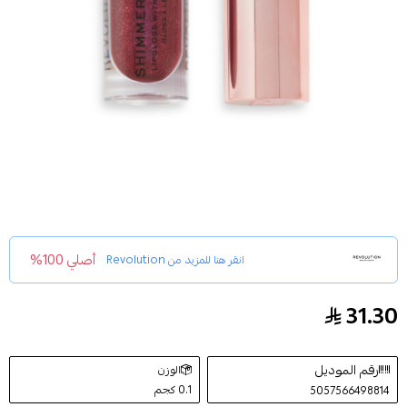
أصلي 100%
انقر هنا للمزيد من
Revolution
31.30
ملمع شفاه ريفوليوشن شيمر بومب جليم
رقم الموديل
الوزن
0.1 كجم
5057566498814