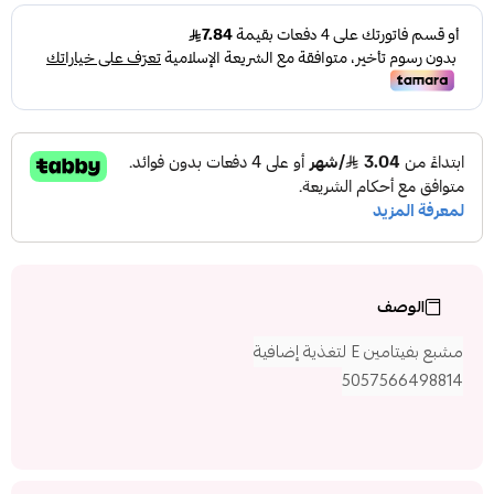
الوصف
مشبع بفيتامين E لتغذية إضافية
5057566498814