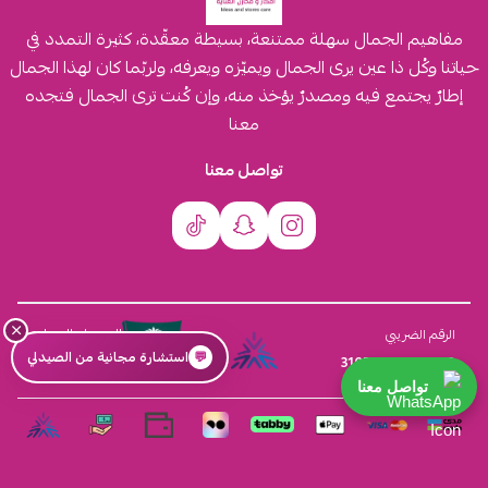
مفاهيم الجمال سهلة ممتنعة، بسيطة معقّدة، كثيرة التمدد في
حياتنا وكُل ذا عين يرى الجمال ويميّزه ويعرفه، ولربّما كان لهذا الجمال
إطارٌ يجتمع فيه ومصدرٌ يؤخذ منه، وإن كُنت ترى الجمال فتجده
معنا
تواصل معنا
×
السجل التجاري
الرقم الضريبي
💬
استشارة مجانية من الصيدلي
4030431116
310555259800003
تواصل معنا