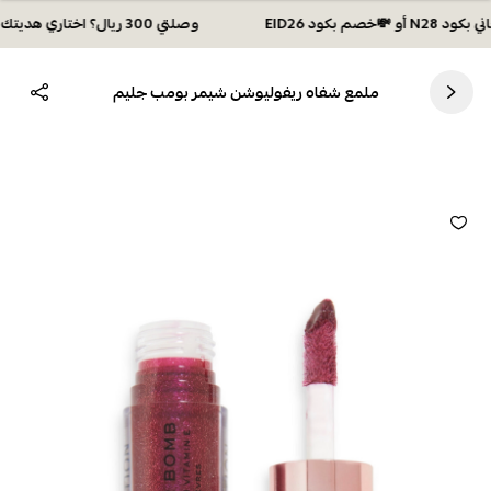
وصلتي 300 ريال؟ اختاري هديتك :🏍 شحن مجاني بكود N28 أو 💸خصم بكود EID26
ملمع شفاه ريفوليوشن شيمر بومب جليم