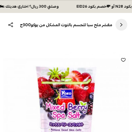
وصلتي 300 ريال؟ اختاري هديتك :🏍 شحن مجاني بكود N28 أو 💸خصم بكود EID26
مقشر ملح سبا للجسم بالتوت المشكل من يوكو300ج