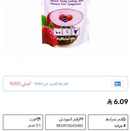
أصلي 100%
انقر هنا للمزيد من
Yoko
6.09
مقشر ملح سبا للجسم بالتوت المشكل من يوكو300ج
تم شراءه
رقم الموديل
الوزن
0.1 كجم
8
مرات
8853976005485