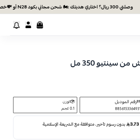
لتي 300 ريال؟ اختاري هديتك :🏍 شحن مجاني بكود N28 أو 💸خصم بكود EID26
سينتيو 350 مل
رقم الموديل
الوزن
0.1 كجم
885615336493