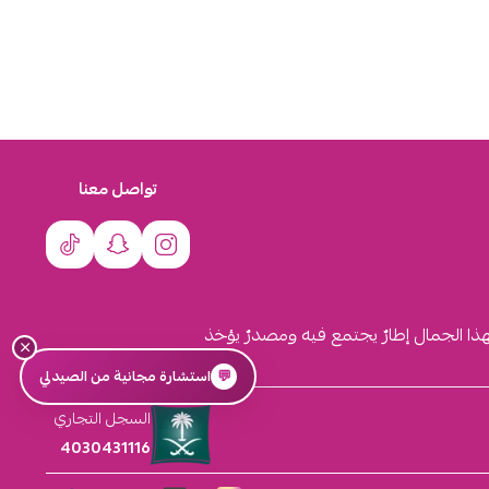
تواصل معنا
لهذا الجمال إطارٌ يجتمع فيه ومصدرٌ يؤخذ
×
💬
استشارة مجانية من الصيدلي
السجل التجاري
4030431116