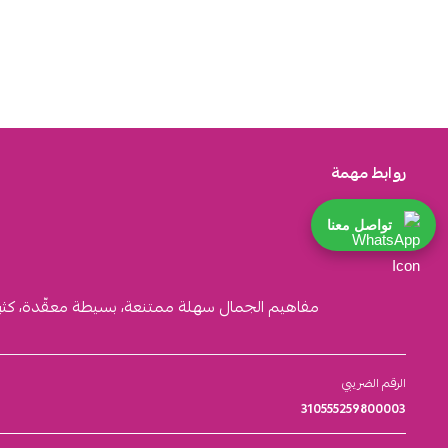
روابط مهمة
تواصل معنا
مفاهيم الجمال سهلة ممتنعة، بسيطة معقّدة، كثيرة ا
الرقم الضريبي
310555259800003