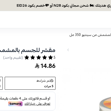
وص
مش من سينتيو 350 مل
مقشر للجسم بالمشمش من 
5
(تقييم واحد)
14.86
تم شراءه
5
مرات
1