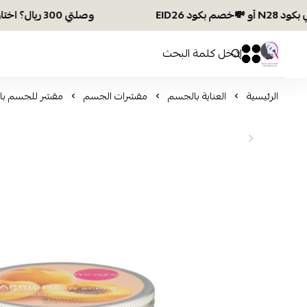
وصلتي 300 ريال؟ اختاري هديتك :🏍 شحن مجاني بكود N28 أو 💸خصم بكود EID26
افكار ومخازن العناية
0
0
الرئيسية
العناية بالجسم
مقشرات الجسم
مقشر للجسم بالمش