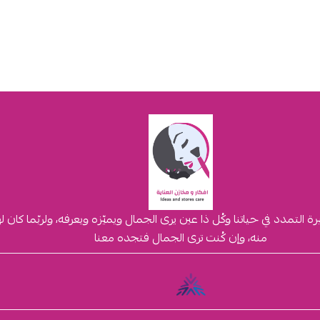
لتمدد في حياتنا وكُل ذا عين يرى الجمال ويميّزه ويعرفه، ولربّما كان 
منه، وإن كُنت ترى الجمال فتجده معنا