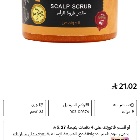
21.02
مقشر فروة الرأس بالحوامض من جاردن أوليان - 250ج
تم شراءه
رقم الموديل
الوزن
0.1 كجم
9
مرات
003-00376