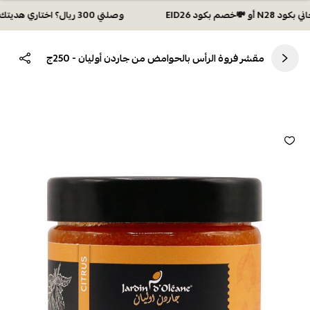
وصلتي 300 ريال؟ اختاري هديتك :🏍 شحن مجاني بكود N28 أو 💸خصم بكود EID26
مقشر فروة الرأس بالحوامض من جاردن أوليان - 250ج