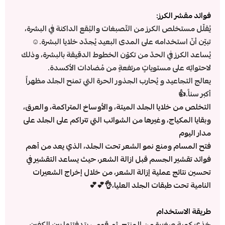
فوائد مقشر الكرز:
يُقلّل مستخلص الكرز من التّصبغات والبُقع الداكنة في البشرة،
تبيّن أنّ استخدامه على المدى البعيد يُجدّد خلايا البشرة.☺️
يُساعد الكرز في الحدّ من تكوّن الخطوط الدقيقة بالبشرة، وذلك
لاحتوائِه على مستوياتٍ مرتفعةٍ من مُضادات الأكسدة.
يعالج التجاعيد و يُحارب الجذور الحرة التي تمنح الجلد مظهراً
أكبر سناً.👍
التخلص من خلايا الجلد الميتة، والأوساخ المتراكمة، والعرق،
وبقايا المكياج، وغيرها من الشوائب التي تتراكم على الجلد على
مدار اليوم
فتح المسام ومنع نمو الشعر تحت الجلد، الذي يعد من أهم
فوائد تقشير الجسم قبل ازالة الشعر، حيث يساعد التقشير في
تحسين نتائج عملية إزالة الشعر، من خلال إخراج الشعيرات
النامية تحت طبقات الجلد العليا،👌💕💕
طريقة الاستخدام
خذي كمية صغيرة من المنتج، ثم قومي بتدفئتها بين الكفين