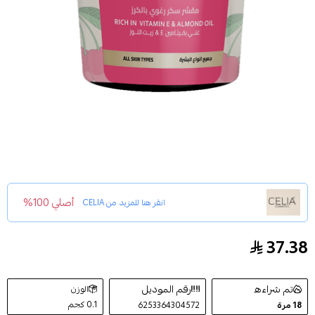
أصلي 100%
انقر هنا للمزيد من
CELIA
37.38
مقشر سكر رغوي بالكرز 600 غرام
تم شراءه
رقم الموديل
الوزن
0.1 كجم
18
مرة
6253364304572