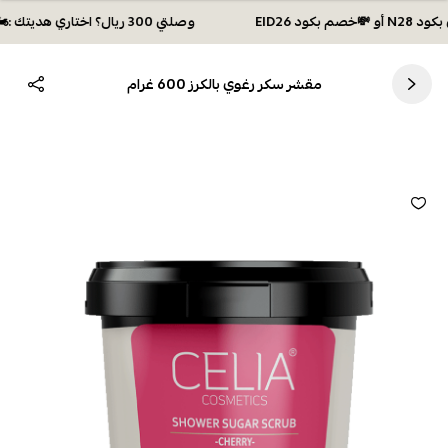
وصلتي 300 ريال؟ اختاري هديتك :🏍 شحن مجاني بكود N28 أو 💸خصم بكود EID26
مقشر سكر رغوي بالكرز 600 غرام