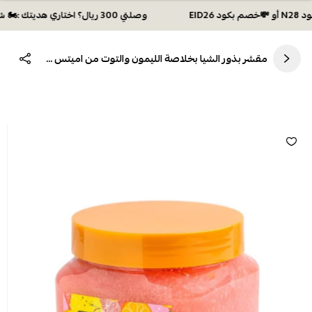
وصلتي 300 ريال؟ اختاري هديتك :🏍 شحن مجاني بكود N28 أو 💸خصم بكود EID26
مقشر بذور الشيا بخلاصة الليمون والتوت من اميتس جاردن - 510جرام