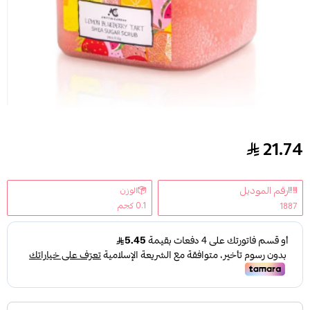
21.74
مقشر بذور الشيا بخلاصة الليمون والتوت من اميتس جاردن - 
رقم الموديل
الوزن
0.1 كجم
1887