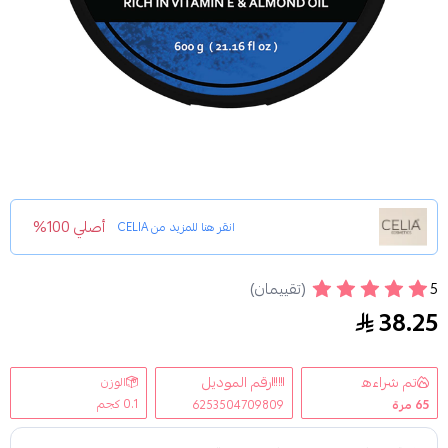
أصلي 100%
انقر هنا للمزيد من
CELIA
5
(تقييمان)
مقشر السكر الرغوي بالنيلة الزرقاء من سيليا 600ج
38.25
تم شراءه
رقم الموديل
الوزن
0.1 كجم
65
مرة
6253504709809