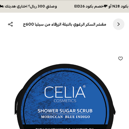
وصلتي 300 ريال؟ اختاري هديتك :🏍 شحن مجاني بكود N28 أو 💸خصم بكود EID26
مقشر السكر الرغوي بالنيلة الزرقاء من سيليا 600ج