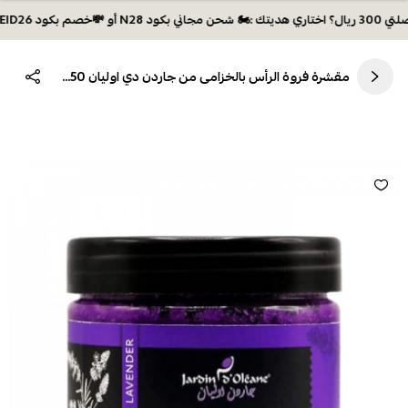
ي بكود N28 أو 💸خصم بكود EID26
مقشرة فروة الرأس بالخزامى من جاردن دي اوليان 250ج