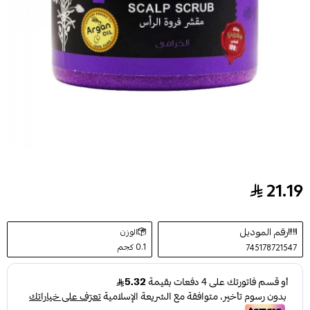
21.19
مقشرة فروة الرأس بالخزامى من جاردن دي اوليان 250ج
رقم الموديل
الوزن
0.1 كجم
745178721547