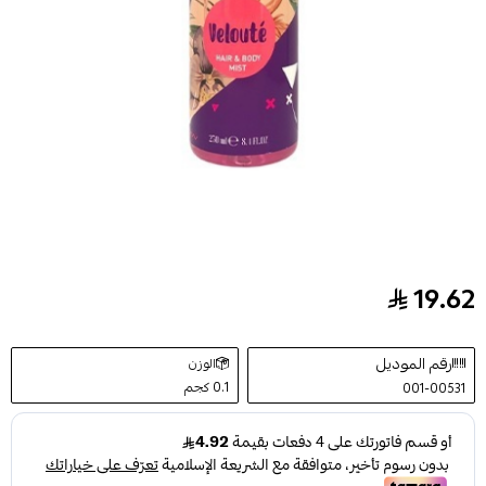
19.62
معطر للشعر والجسم من بيس فيلوت 250 مل
رقم الموديل
الوزن
0.1 كجم
001-00531