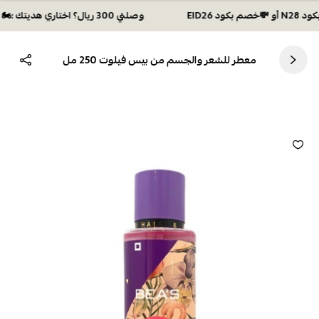
وصلتي 300 ريال؟ اختاري هديتك :🏍 شحن مجاني بكود N28 أو 💸خصم بكود EID26
معطر للشعر والجسم من بيس فيلوت 250 مل