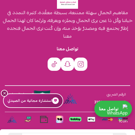
مفاهيم الجمال سهلة ممتنعة، بسيطة معقّدة، كثيرة التمدد في
حياتنا وكُل ذا عين يرى الجمال ويميّزه ويعرفه، ولربّما كان لهذا الجمال
إطارٌ يجتمع فيه ومصدرٌ يؤخذ منه، وإن كُنت ترى الجمال فتجده
معنا
تواصل معنا
×
السجل التجاري
الرقم الضريبي
💬
استشارة مجانية من الصيدلي
4030431116
310555259800003
تواصل معنا