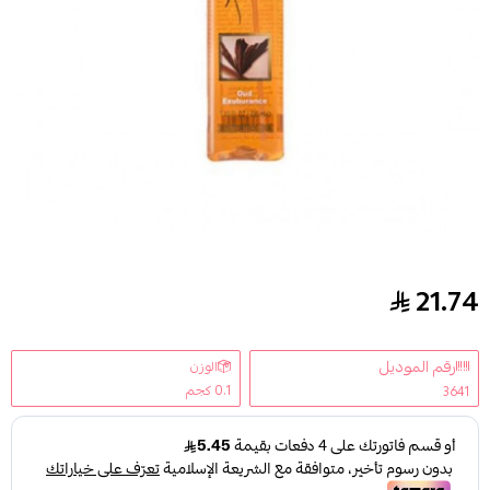
21.74
معطر جسم عود اكسوبورانس من جي.كاسانوفا 235مل
رقم الموديل
الوزن
0.1 كجم
3641