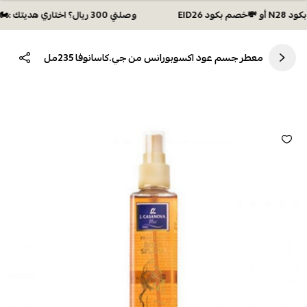
وصلتي 300 ريال؟ اختاري هديتك :🏍 شحن مجاني بكود N28 أو 💸خصم بكود EID26
معطر جسم عود اكسوبورانس من جي.كاسانوفا 235مل