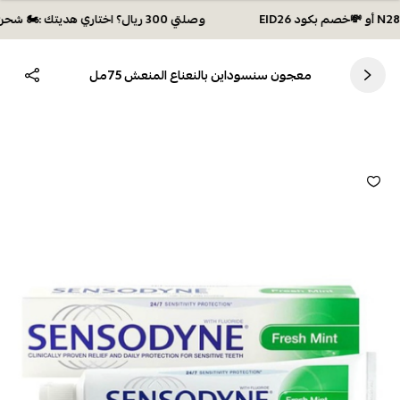
وصلتي 300 ريال؟ اختاري هديتك :🏍 شحن مجاني بكود N28 أو 💸خصم بكود EID26
معجون سنسوداين بالنعناع المنعش 75مل