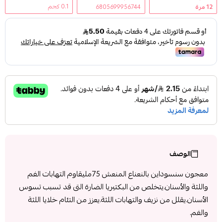
0.1 كجم
12
مرة
6805699956744
الوصف
معجون سنسوداين بالنعناع المنعش 75مليقاوم التهابات الفم
واللثة والأسنان.يتخلص من البكتيريا الضارة التى قد تسبب تسوس
الأسنان.يقلل من نزيف والتهابات اللثة.يعزز من التئام خلايا اللثة
والفم.