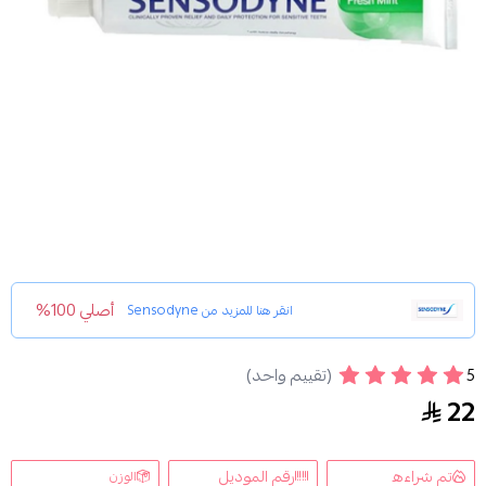
أصلي 100%
انقر هنا للمزيد من
Sensodyne
5
(تقييم واحد)
معجون سنسوداين بالنعناع المنعش 75مل
22
تم شراءه
رقم الموديل
الوزن