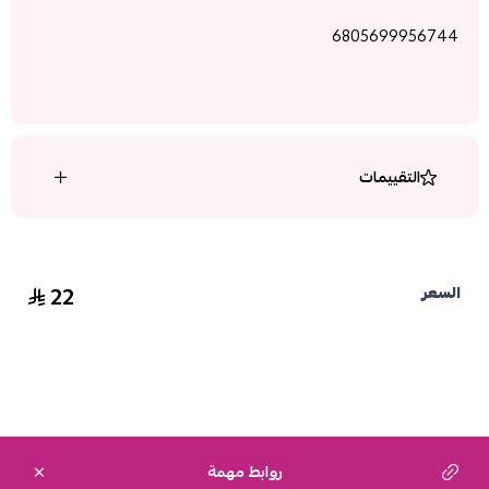
6805699956744
التقييمات
22
السعر
روابط مهمة