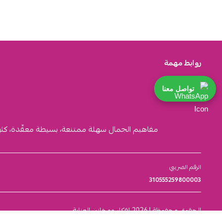
روابط مهمة
تواصل معنا
مفاهيم الجمال سهلة ممتنعة، بسيطة معقّدة، كثيرة ا
الرقم الضريبي
310555259800003
الحقوق محفوظة | 2026
افكار ومخازن العناية