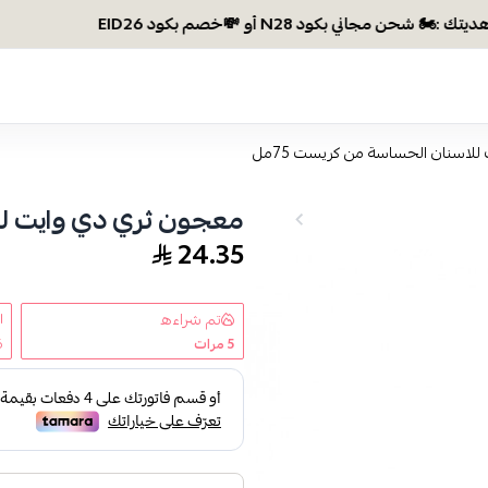
وصلتي 300 ريال؟ اختاري هديتك :🏍 شح
لاسنان الحساسة من كريست 75مل
معجون ثري دي وايت للا
24.35
تم شراءه
5
مرات
6