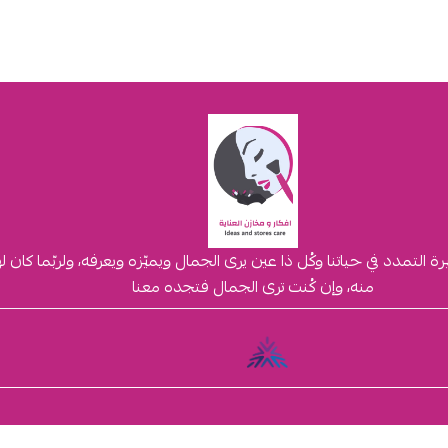
لتمدد في حياتنا وكُل ذا عين يرى الجمال ويميّزه ويعرفه، ولربّما كان 
منه، وإن كُنت ترى الجمال فتجده معنا