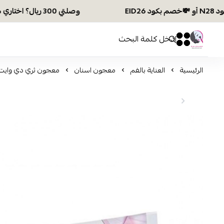
وصلتي 300 ريال؟ اختاري هديتك :🏍 شحن مجاني بكود N28 أو 💸خصم بكود EID26
افكار ومخازن العناية
0
0
الرئيسية
العناية بالفم
معجون اسنان
معجون ثري دي وايت ل