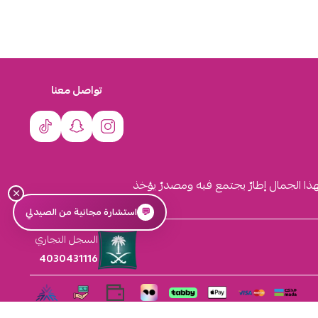
تواصل معنا
لهذا الجمال إطارٌ يجتمع فيه ومصدرٌ يؤخذ
×
💬
استشارة مجانية من الصيدلي
السجل التجاري
4030431116