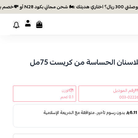
ن مجاني بكود N28 أو 💸خصم بكود EID26
سنان الحساسة من كريست 75مل
رقم الموديل
الوزن
0.1 كجم
003-0222