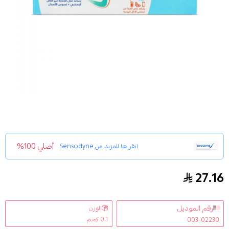
أصلي 100%
انقر هنا للمزيد من
Sensodyne
27.16
معجون اسنان واقي المينا للأطفال 6 سنوات ومافوق من سنسوداين 50مل
رقم الموديل
الوزن
0.1 كجم
003-02230