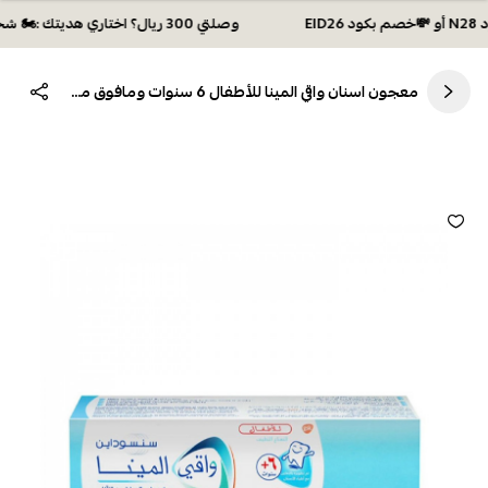
وصلتي 300 ريال؟ اختاري هديتك :🏍 شحن مجاني بكود N28 أو 💸خصم بكود EID26
معجون اسنان واقي المينا للأطفال 6 سنوات ومافوق من سنسوداين 50مل