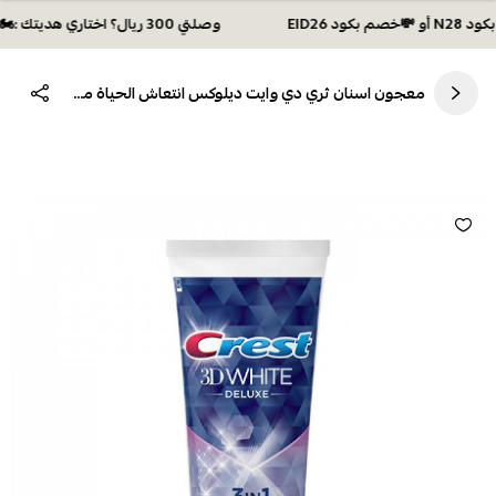
وصلتي 300 ريال؟ اختاري هديتك :🏍 شحن مجاني بكود N28 أو 💸خصم بكود EID26
معجون اسنان ثري دي وايت ديلوكس انتعاش الحياة من كرست 75مل