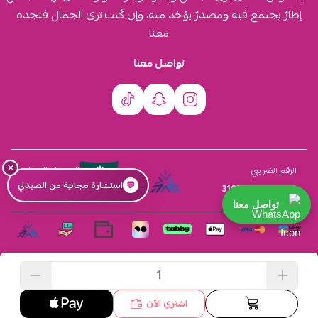
إطارٌ يجتمع فيه ومصدرٌ يؤخذ منه، وإن كُنت ترى الجمال فتجده
معنا
تواصل معنا
×
السجل التجاري
الرقم الضريبي
💬
استشارة مجانية من الصيدلي
4030431116
310555259800003
تواصل معنا
الحقوق محفوظة | 2026
افكار ومخازن العناية
اشتري الآن