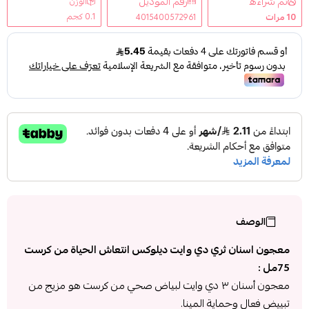
تم شراءه
رقم الموديل
الوزن
0.1 كجم
10
مرات
4015400572961
الوصف
معجون اسنان ثري دي وايت ديلوكس انتعاش الحياة من كرست
75مل :
معجون أسنان ٣ دي وايت لبياض صحي من كرست هو مزيج من
تبييض فعال وحماية المينا.