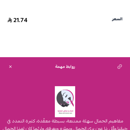
21.74
السعر
روابط مهمة
مفاهيم الجمال سهلة ممتنعة، بسيطة معقّدة، كثيرة التمدد في
حياتنا وكُل ذا عين يرى الجمال ويميّزه ويعرفه، ولربّما كان لهذا الجمال