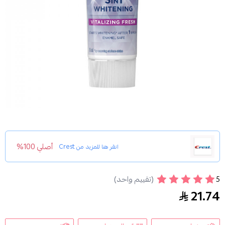
أصلي 100%
انقر هنا للمزيد من
Crest
5
(تقييم واحد)
معجون اسنان ثري دي وايت ديلوكس انتعاش الحياة من ك
21.74