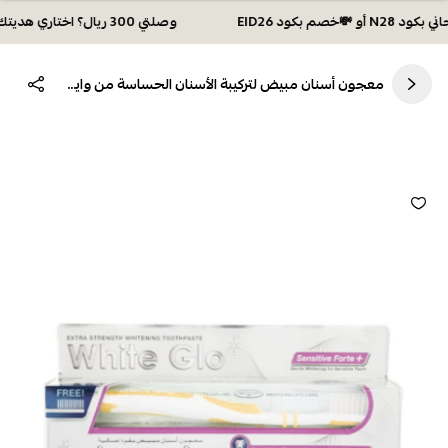
وصلتي 300 ريال؟ اختاري هديتك :🏍 شحن مجاني بكود N28 أو 💸خصم بكود EID26
معجون أسنان مبيض لتركيبة الأسنان الحساسة من وايت جلو - 100 مل