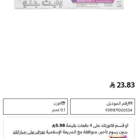
23.83
معجون أسنان مبيض لتركيبة الأسنان الحساسة من وايت جلو
رقم الموديل
الوزن
0.1 كجم
9319871000554