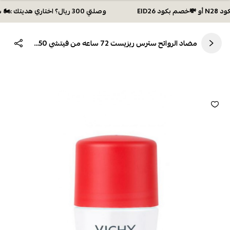
وصلتي 300 ريال؟ اختاري هديتك :🏍 شحن مجاني بكود N28 أو 💸خصم بكود EID26
مضاد الروائح سترس ريزيست 72 ساعه من فيتشي 50مل