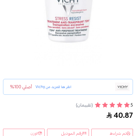
أصلي 100%
انقر هنا للمزيد من
Vichy
5
(تقييمان)
مضاد الروائح سترس ريزيست 72 ساعه من فيتشي 50مل
40.87
تم شراءه
رقم الموديل
الوزن