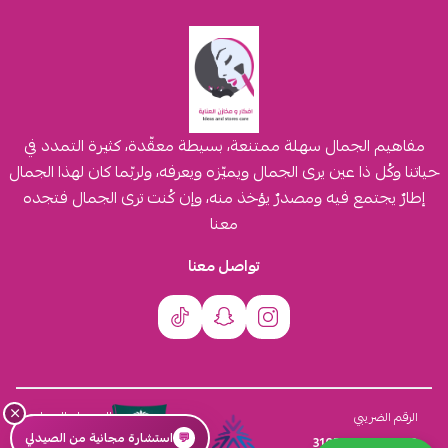
مفاهيم الجمال سهلة ممتنعة، بسيطة معقّدة، كثيرة التمدد في
حياتنا وكُل ذا عين يرى الجمال ويميّزه ويعرفه، ولربّما كان لهذا الجمال
إطارٌ يجتمع فيه ومصدرٌ يؤخذ منه، وإن كُنت ترى الجمال فتجده
معنا
تواصل معنا
×
السجل التجاري
الرقم الضريبي
💬
استشارة مجانية من الصيدلي
4030431116
310555259800003