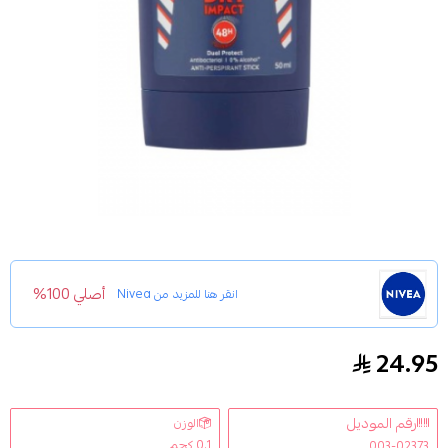
أصلي 100%
انقر هنا للمزيد من
Nivea
24.95
مزيل عرق ستيك دراي امباكت من نيفيا 50 مل
رقم الموديل
الوزن
0.1 كجم
003-02373