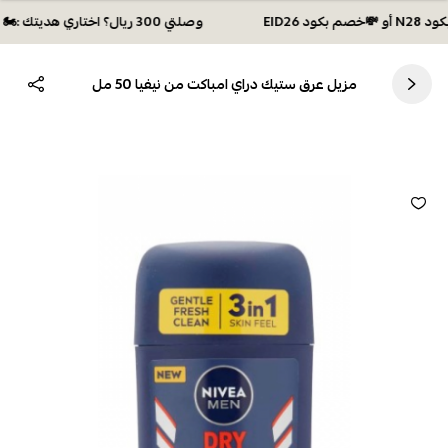
وصلتي 300 ريال؟ اختاري هديتك :🏍 شحن مجاني بكود N28 أو 💸خصم بكود EID26
مزيل عرق ستيك دراي امباكت من نيفيا 50 مل