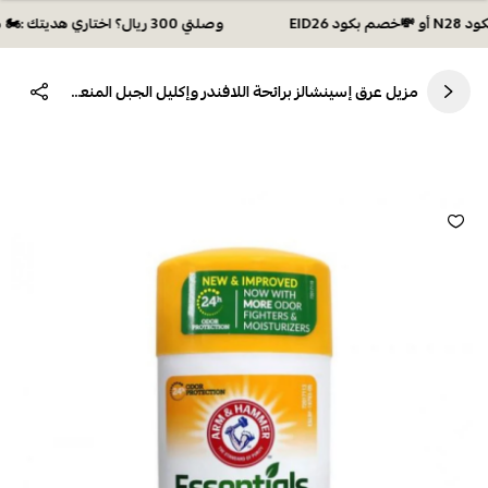
وصلتي 300 ريال؟ اختاري هديتك :🏍 شحن مجاني بكود N28 أو 💸خصم بكود EID26
مزيل عرق إسينشالز برائحة اللافندر وإكليل الجبل المنعشة من ارم اند هامر 71ج