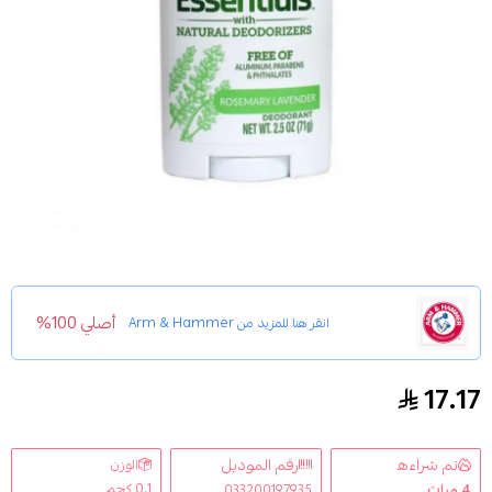
أصلي 100%
انقر هنا للمزيد من
Arm & Hammer
17.17
مزيل عرق إسينشالز برائحة اللافندر وإكليل الجبل المنعشة
تم شراءه
رقم الموديل
الوزن
0.1 كجم
4
مرات
033200197935