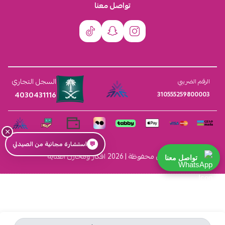
تواصل معنا
السجل التجاري
الرقم الضريبي
4030431116
310555259800003
×
💬
استشارة مجانية من الصيدلي
الحقوق محفوظة | 2026
افكار ومخازن العناية
تواصل معنا