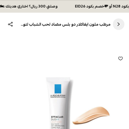
وصلتي 300 ريال؟ اختاري هديتك :🏍 شحن مجاني بكود N28 أو 💸خصم بكود EID26
مرطب ملون ايفاكلار دو بلس مضاد لحب الشباب لتوحيد لون البشرة من لاروش بوزيه 40 مل