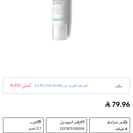
أصلي 100%
انقر هنا للمزيد من
La Roche Posay
79.96
مرطب ملون ايفاكلار دو بلس مضاد لحب الشباب لتوحيد لو
تم شراءه
رقم الموديل
الوزن
0.1 كجم
6
مرات
3337875518598