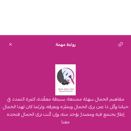
روابط مهمة
مفاهيم الجمال سهلة ممتنعة، بسيطة معقّدة، كثيرة التمدد في
حياتنا وكُل ذا عين يرى الجمال ويميّزه ويعرفه، ولربّما كان لهذا الجمال
إطارٌ يجتمع فيه ومصدرٌ يؤخذ منه، وإن كُنت ترى الجمال فتجده
معنا