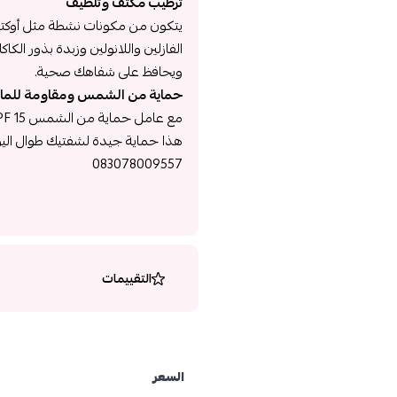
ترطيب مكثف وتلطيف
يتكون من مكونات نشطة مثل أوكتين
الفازلين واللانولين وزبدة بذور الك
ويحافظ على شفاهك صحية.
حماية من الشمس ومقاومة للما
هذا حماية جيدة لشفتيك طوال اليو
083078009557
التقييمات
السعر