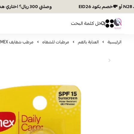
وصلتي 300 ريال؟ اختاري هديتك :🏍 شحن مجاني بكود N28 أو 💸خصم بكود EID26
افكار ومخازن العناية
0
0
الرئيسية
العناية بالفم
مرطبات للشفاه
مرطب شفايف CARMEX كارمكس بالكرز