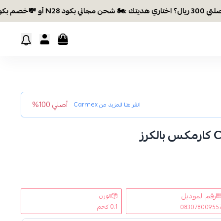
ود EID26
أصلي 100%
انقر هنا للمزيد من
Carmex
رقم الموديل
الوزن
0.1 كجم
08307800955