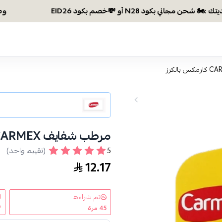
وصلتي 300 ريال؟ اختاري هديتك :🏍 شحن مجاني بكود N28 أو 💸خصم بك
مرطب شفايف CARMEX كارمكس بالكرز
5
(تقييم واحد)
12.17
تم شراءه
45
مرة
7