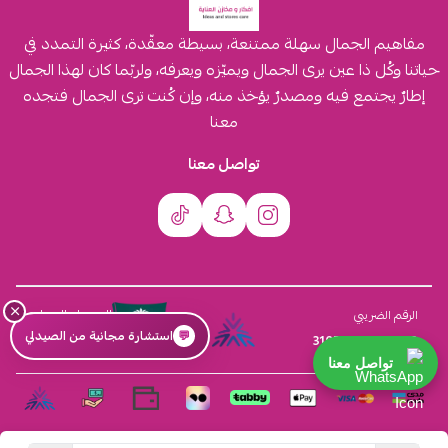
مفاهيم الجمال سهلة ممتنعة، بسيطة معقّدة، كثيرة التمدد في
حياتنا وكُل ذا عين يرى الجمال ويميّزه ويعرفه، ولربّما كان لهذا الجمال
إطارٌ يجتمع فيه ومصدرٌ يؤخذ منه، وإن كُنت ترى الجمال فتجده
معنا
تواصل معنا
×
السجل التجاري
الرقم الضريبي
💬
استشارة مجانية من الصيدلي
4030431116
310555259800003
تواصل معنا