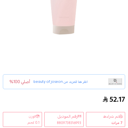
أصلي 100%
انقر هنا للمزيد من
beauty of joseon
52.17
مرطب جل الفاصوليا الحمراء من بيوتي اوف جو سون 100جرام
تم شراءه
رقم الموديل
الوزن
0.1 كجم
7
مرات
8809738316993