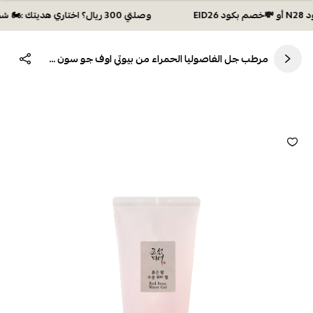
وصلتي 300 ريال؟ اختاري هديتك :🏍 شحن مجاني بكود N28 أو 💸خصم بكود EID26
مرطب جل الفاصوليا الحمراء من بيوتي اوف جو سون 100جرام