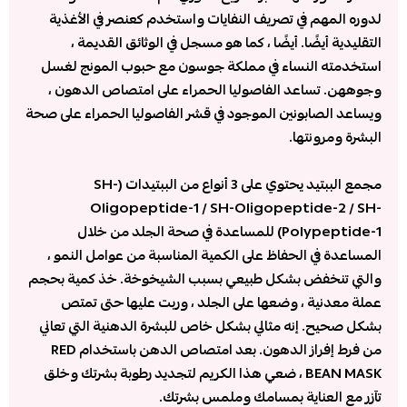
لدوره المهم في تصريف النفايات واستخدم كعنصر في الأغذية
التقليدية أيضًا. أيضًا ، كما هو مسجل في الوثائق القديمة ،
استخدمته النساء في مملكة جوسون مع حبوب المونج لغسل
وجوههن. تساعد الفاصوليا الحمراء على امتصاص الدهون ،
ويساعد الصابونين الموجود في قشر الفاصوليا الحمراء على صحة
البشرة ومرونتها.
مجمع الببتيد يحتوي على 3 أنواع من الببتيدات (SH-
Oligopeptide-1 / SH-Oligopeptide-2 / SH-
Polypeptide-1) للمساعدة في صحة الجلد من خلال
المساعدة في الحفاظ على الكمية المناسبة من عوامل النمو ،
والتي تنخفض بشكل طبيعي بسبب الشيخوخة. خذ كمية بحجم
عملة معدنية ، وضعها على الجلد ، وربت عليها حتى تمتص
بشكل صحيح. إنه مثالي بشكل خاص للبشرة الدهنية التي تعاني
من فرط إفراز الدهون. بعد امتصاص الدهن باستخدام RED
BEAN MASK ، ضعي هذا الكريم لتجديد رطوبة بشرتك وخلق
تآزر مع العناية بمسامك وملمس بشرتك.