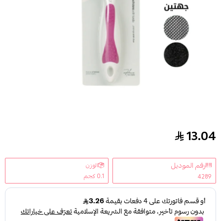
13.04
محك قدم جهتين من يوني برو
رقم الموديل
الوزن
0.1 كجم
4289