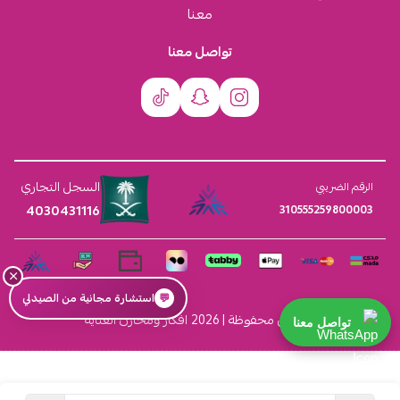
معنا
تواصل معنا
السجل التجاري
الرقم الضريبي
4030431116
310555259800003
×
💬
استشارة مجانية من الصيدلي
الحقوق محفوظة | 2026
افكار ومخازن العناية
تواصل معنا