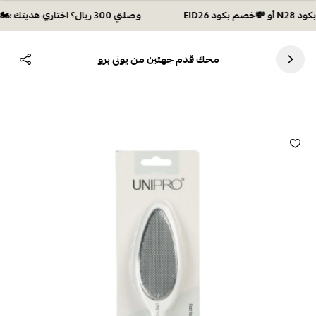
وصلتي 300 ريال؟ اختاري هديتك :🏍 شحن مجاني بكود N28 أو 💸خصم بكود EID26
محك قدم جهتين من يوني برو