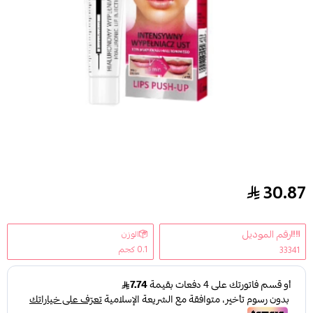
30.87
محفز حجم الشفاه من ديرموفيوتشر - 12مل
رقم الموديل
الوزن
0.1 كجم
33341