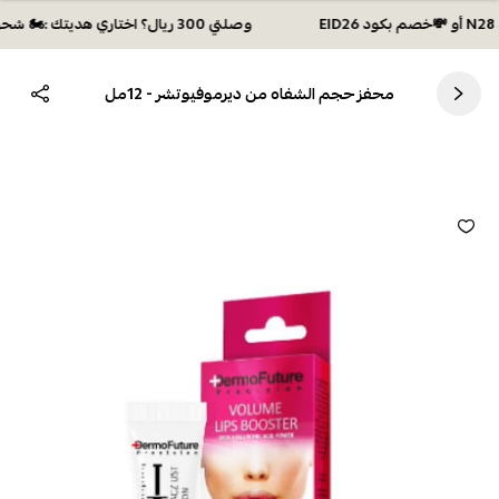
وصلتي 300 ريال؟ اختاري هديتك :🏍 شحن مجاني بكود N28 أو 💸خصم بكود EID26
محفز حجم الشفاه من ديرموفيوتشر - 12مل