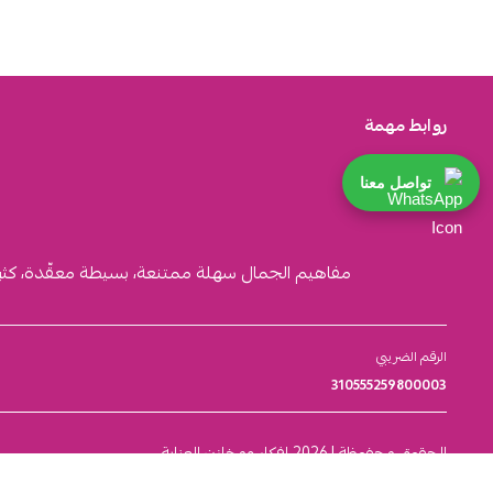
روابط مهمة
تواصل معنا
مفاهيم الجمال سهلة ممتنعة، بسيطة معقّدة، كثيرة ا
الرقم الضريبي
310555259800003
الحقوق محفوظة | 2026
افكار ومخازن العناية