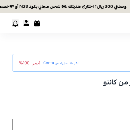
 هديتك :🏍 شحن مجاني بكود N28 أو 💸خصم بكود EID26
أصلي 100%
انقر هنا للمزيد من
Cantu
ن كانتو