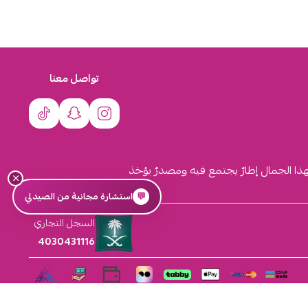
تواصل معنا
لهذا الجمال إطارٌ يجتمع فيه ومصدرٌ يؤخذ
×
💬
استشارة مجانية من الصيدلي
السجل التجاري
4030431116