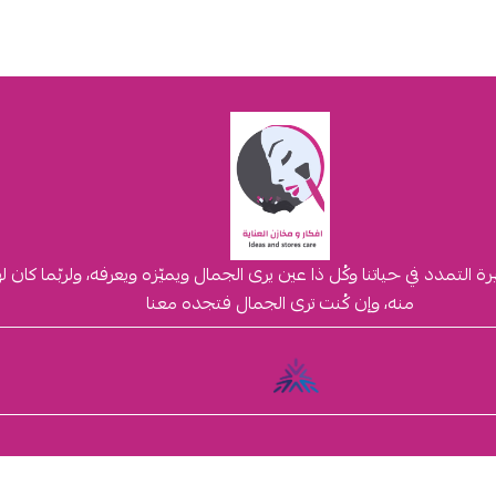
لتمدد في حياتنا وكُل ذا عين يرى الجمال ويميّزه ويعرفه، ولربّما كان 
منه، وإن كُنت ترى الجمال فتجده معنا