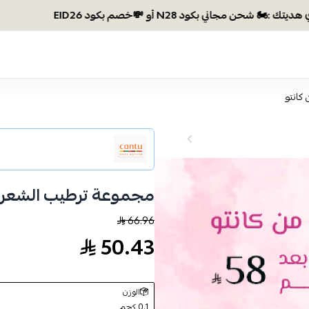
وصلتي 300 ريال؟ اختاري
كانتو
مجموعة ترطيب الشعر م
66.96
50.43
الوزن
0.1 كجم