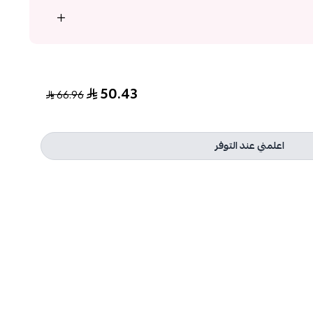
50.43
66.96
اعلمني عند التوفر