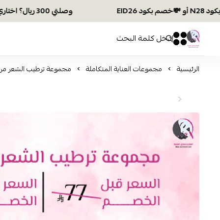
وصلتي 300 ريال؟ اختاري هديتك :🏍 شحن مجاني بكود N28 أو 💸خصم بكود EID26
افكار ومخازن العناية
0
0
الرئيسية
مجموعات العناية المتكاملة
مجموعة ترطيب الشعر من 