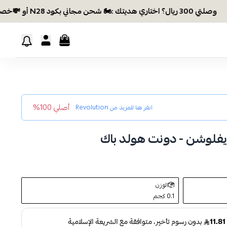
300 ريال؟ اختاري هديتك :🏍 شحن مجاني بكود N28 أو 💸خصم بكود EID26
أصلي 100%
انقر هنا للمزيد من
Revolution
فلوشن - دونت هولد باك
الوزن
0.1 كجم