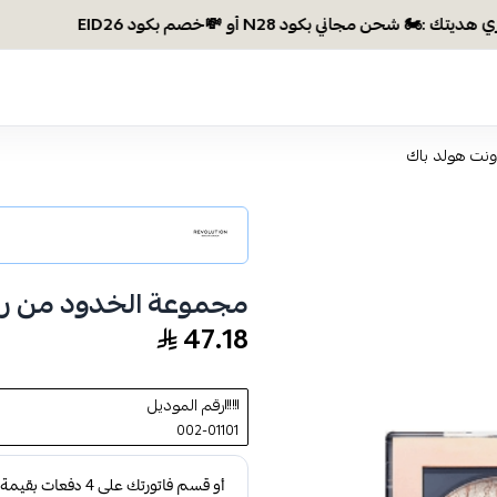
وصلتي 
نت هولد باك
مجموعة الخدود من ري
47.18
رقم الموديل
002-01101