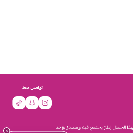
تواصل معنا
لهذا الجمال إطارٌ يجتمع فيه ومصدرٌ يؤخذ
×