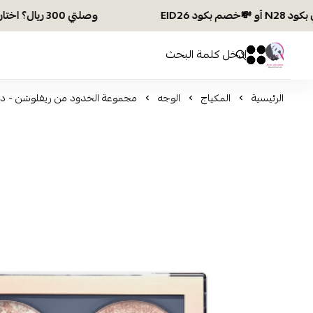
وصلتي 300 ريال؟ اختاري هديتك :🏍 شحن مجاني بكود N28 أو 💸خصم بكود EID26
افكار ومخازن العناية
0
0
الرئيسية
المكياج
الوجه
مجموعة الخدود من ريفلوشن - دو