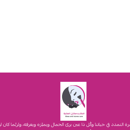
لتمدد في حياتنا وكُل ذا عين يرى الجمال ويميّزه ويعرفه، ولربّما كان 