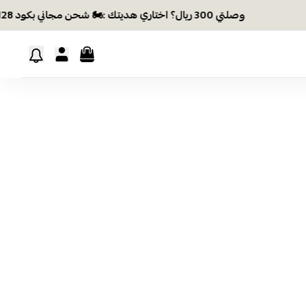
وصلتي 300 ريال؟ اختاري هديتك :🏍 شحن مجاني بكود N28 أو 💸خصم بكود EID26
ترتيب