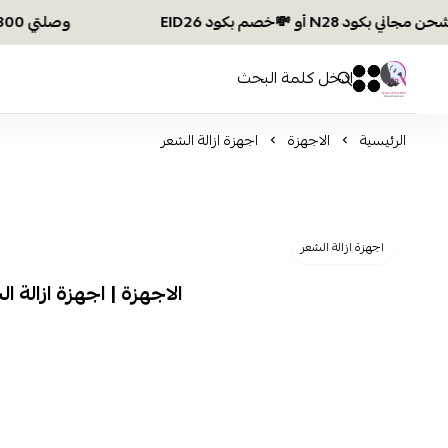
وصلتي 300 ريال؟ اختاري هديتك :🏍 شحن مجاني بكود N28 أو 💸خصم بكود EID26
افكار ومخازن العناية
0
0
الرئيسية
الاجهزة
اجهزة ازالة الشعر
اجهزة ازالة الشعر
الاجهزة | اجهزة ازالة ا